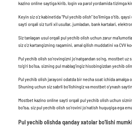
kazino online saytiga kirib, login va parol yordamida tizimga ki
Keyin siz o’z kabinetida “Pul yechib olish” bo’limiga o’tib, qays
sayti orqali siz turli xil usullar, jumladan, bank kartalari, elek
Siz tanlagan usul orqali pul yechib olish uchun zarur ma’lumotlar
siz o’z kartangizning raqamini, amal qilish muddatini va CVV kod
Pul yechib olish so’rovingizni jo’natgandan so’ng, mostbet uz s
to’g’ri bo’lsa, sizning pul mablag’ingiz hisobingizdan yechib oli
Pul yechib olish jarayoni odatda bir necha soat ichida amalga o
Shuning uchun siz sabrli bo’lishingiz va mostbet o’ynash saytin
Mostbet kazino online sayti orqali pul yechib olish uchun sizn
bo’lsa, siz pul yechib olish so’rovini jo’natish huquqiga ega em
Pul yechib olishda qanday xatolar bo’lishi mumk