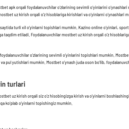
et apk orqali foydalanuvchilar o‘zlarining sevimli o‘yinlarini o‘ynashlar
stbet uz kirish orqali o‘z hisoblariga kirishlari va o‘yinlarni o‘ynashlari
ytida turli xil o‘yinlarni topishlari mumkin. Kazino online o‘yinlari, sport
 taqdim etiladi. Foydalanuvchilar mostbet uz kirish orqali o‘z hisoblariga 
, foydalanuvchilar o‘zlarining sevimli o‘yinlarini topishlari mumkin. Mostbe
ari va pul yutishlari mumkin. Mostbet o’ynash juda oson bo‘lib, foydalanuvch
n turlari
 Mostbet uz kirish orqali siz o’z hisobingizga kirish va o’yinlarni boshlashi
hqa ko’plab o’yinlarni topishingiz mumkin.