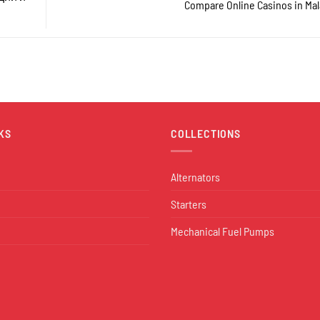
Compare Online Casinos in Ma
KS
COLLECTIONS
Alternators
Starters
Mechanical Fuel Pumps