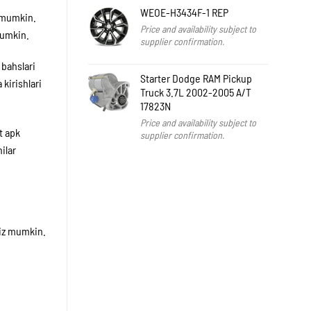
WEOE-H3434F-1 REP
i mumkin.
Price and availability subject to
 mumkin.
supplier confirmation.
 bahslari
Starter Dodge RAM Pickup
kirishlari
Truck 3.7L 2002-2005 A/T
17823N
Price and availability subject to
t apk
supplier confirmation.
ilar
ngiz mumkin.