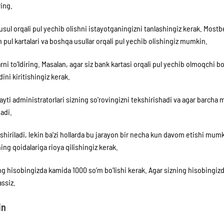
ring.
i usul orqali pul yechib olishni istayotganingizni tanlashingiz kerak. Most
tron pul kartalari va boshqa usullar orqali pul yechib olishingiz mumkin.
ni to’ldiring. Masalan, agar siz bank kartasi orqali pul yechib olmoqchi bo
ini kiritishingiz kerak.
ayti administratorlari sizning so’rovingizni tekshirishadi va agar barcha 
nadi.
shiriladi, lekin ba’zi hollarda bu jarayon bir necha kun davom etishi mumk
ing qoidalariga rioya qilishingiz kerak.
ing hisobingizda kamida 1000 so’m bo’lishi kerak. Agar sizning hisobingiz
assiz.
in