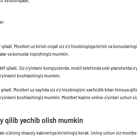
ot va boshqalar;
ar;
 qiladi. Mostbet uz kirish orqali siz o’z hisobingizga kirish va bonuslaring
yalar va bonuslar topishingiz mumkin.
taklif qiladi. Siz o’yinlarni kompyuterda, mobil telefonda yoki planshetda o
 o’yinlarni boshlashingiz mumkin.
f qiladi. Mostbet uz saytida siz o’z hisobingizni xavfsizlik bilan himoya qili
o’yinlarni boshlashingiz mumkin. Mostbet kazino online o’yinlari uchun sizg
y qilib yechib olish mumkin
alo o’zining shaxsiy kabinetiga kirishingiz kerak. Uning uchun siz mostbe