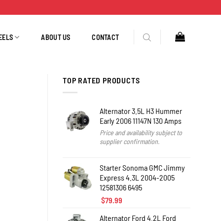
EELS
ABOUT US
CONTACT
TOP RATED PRODUCTS
Alternator 3.5L H3 Hummer
Early 2006 11147N 130 Amps
Price and availability subject to
supplier confirmation.
Starter Sonoma GMC Jimmy
Express 4.3L 2004-2005
12581306 6495
$
79.99
Alternator Ford 4.2L Ford