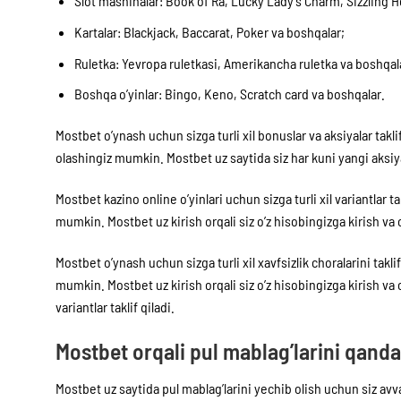
Slot mashinalar: Book of Ra, Lucky Lady’s Charm, Sizzling H
Kartalar: Blackjack, Baccarat, Poker va boshqalar;
Ruletka: Yevropa ruletkasi, Amerikancha ruletka va boshqal
Boshqa o’yinlar: Bingo, Keno, Scratch card va boshqalar.
Mostbet o’ynash uchun sizga turli xil bonuslar va aksiyalar taklif
olashingiz mumkin. Mostbet uz saytida siz har kuni yangi aksi
Mostbet kazino online o’yinlari uchun sizga turli xil variantlar 
mumkin. Mostbet uz kirish orqali siz o’z hisobingizga kirish va
Mostbet o’ynash uchun sizga turli xil xavfsizlik choralarini takli
mumkin. Mostbet uz kirish orqali siz o’z hisobingizga kirish va 
variantlar taklif qiladi.
Mostbet orqali pul mablag’larini qanda
Mostbet uz saytida pul mablag’larini yechib olish uchun siz avv