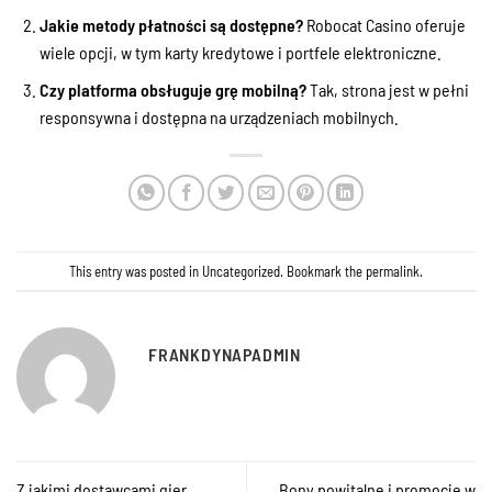
Jakie metody płatności są dostępne?
Robocat Casino oferuje
wiele opcji, w tym karty kredytowe i portfele elektroniczne.
Czy platforma obsługuje grę mobilną?
Tak, strona jest w pełni
responsywna i dostępna na urządzeniach mobilnych.
This entry was posted in
Uncategorized
. Bookmark the
permalink
.
FRANKDYNAPADMIN
Z jakimi dostawcami gier
Bony powitalne i promocje w