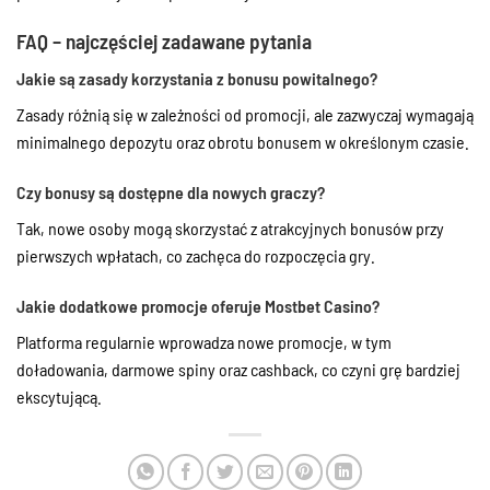
FAQ – najczęściej zadawane pytania
Jakie są zasady korzystania z bonusu powitalnego?
Zasady różnią się w zależności od promocji, ale zazwyczaj wymagają
minimalnego depozytu oraz obrotu bonusem w określonym czasie.
Czy bonusy są dostępne dla nowych graczy?
Tak, nowe osoby mogą skorzystać z atrakcyjnych bonusów przy
pierwszych wpłatach, co zachęca do rozpoczęcia gry.
Jakie dodatkowe promocje oferuje Mostbet Casino?
Platforma regularnie wprowadza nowe promocje, w tym
doładowania, darmowe spiny oraz cashback, co czyni grę bardziej
ekscytującą.