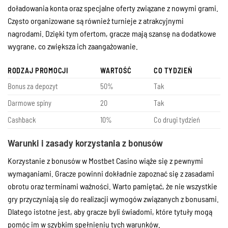
doładowania konta oraz specjalne oferty związane z nowymi grami.
Często organizowane są również turnieje z atrakcyjnymi
nagrodami. Dzięki tym ofertom, gracze mają szansę na dodatkowe
wygrane, co zwiększa ich zaangażowanie.
RODZAJ PROMOCJI
WARTOŚĆ
CO TYDZIEŃ
Bonus za depozyt
50%
Tak
Darmowe spiny
20
Tak
Cashback
10%
Co drugi tydzień
Warunki i zasady korzystania z bonusów
Korzystanie z bonusów w Mostbet Casino wiąże się z pewnymi
wymaganiami. Gracze powinni dokładnie zapoznać się z zasadami
obrotu oraz terminami ważności. Warto pamiętać, że nie wszystkie
gry przyczyniają się do realizacji wymogów związanych z bonusami.
Dlatego istotne jest, aby gracze byli świadomi, które tytuły mogą
pomóc im w szybkim spełnieniu tych warunków.