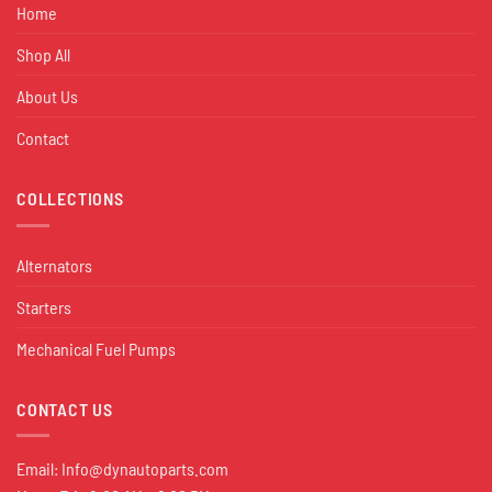
Home
Shop All
About Us
Contact
COLLECTIONS
Alternators
Starters
Mechanical Fuel Pumps
CONTACT US
Email:
Info@dynautoparts.com