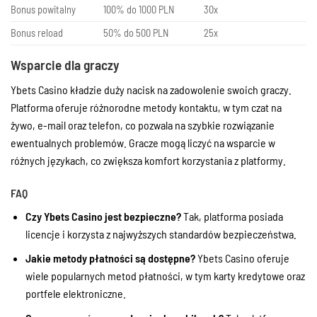
Bonus powitalny
100% do 1000 PLN
30x
Bonus reload
50% do 500 PLN
25x
Wsparcie dla graczy
Ybets Casino kładzie duży nacisk na zadowolenie swoich graczy.
Platforma oferuje różnorodne metody kontaktu, w tym czat na
żywo, e-mail oraz telefon, co pozwala na szybkie rozwiązanie
ewentualnych problemów. Gracze mogą liczyć na wsparcie w
różnych językach, co zwiększa komfort korzystania z platformy.
FAQ
Czy Ybets Casino jest bezpieczne?
Tak, platforma posiada
licencje i korzysta z najwyższych standardów bezpieczeństwa.
Jakie metody płatności są dostępne?
Ybets Casino oferuje
wiele popularnych metod płatności, w tym karty kredytowe oraz
portfele elektroniczne.