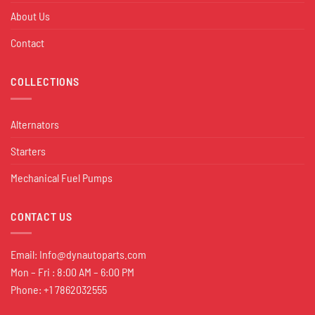
About Us
Contact
COLLECTIONS
Alternators
Starters
Mechanical Fuel Pumps
CONTACT US
Email:
Info@dynautoparts.com
Mon – Fri : 8:00 AM – 6:00 PM
Phone: +1 7862032555