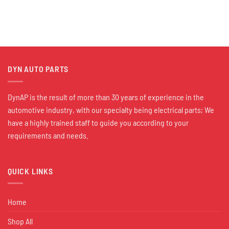
DYN AUTO PARTS
DynAP is the result of more than 30 years of experience in the
automotive industry, with our specialty being electrical parts; We
have a highly trained staff to guide you according to your
requirements and needs.
QUICK LINKS
Home
Shop All