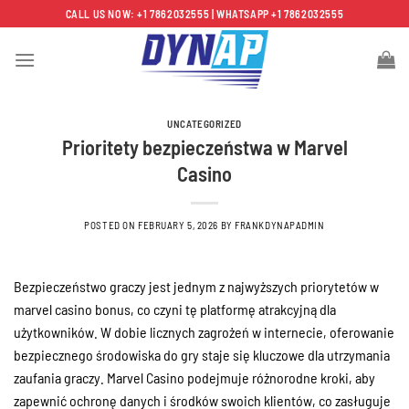
Skip
CALL US NOW: +1 7862032555 | WHATSAPP +1 7862032555
to
content
UNCATEGORIZED
Prioritety bezpieczeństwa w Marvel
Casino
POSTED ON
FEBRUARY 5, 2026
BY
FRANKDYNAPADMIN
Bezpieczeństwo graczy jest jednym z najwyższych priorytetów w
marvel casino bonus
, co czyni tę platformę atrakcyjną dla
użytkowników. W dobie licznych zagrożeń w internecie, oferowanie
bezpiecznego środowiska do gry staje się kluczowe dla utrzymania
zaufania graczy. Marvel Casino podejmuje różnorodne kroki, aby
zapewnić ochronę danych i środków swoich klientów, co zasługuje