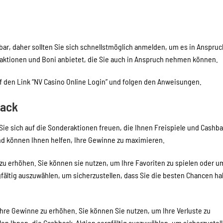
ar, daher sollten Sie sich schnellstmöglich anmelden, um es in Anspruc
aktionen und Boni anbietet, die Sie auch in Anspruch nehmen können.
uf den Link “NV Casino Online Login” und folgen den Anweisungen.
back
Sie sich auf die Sonderaktionen freuen, die Ihnen Freispiele und Cashba
und können Ihnen helfen, Ihre Gewinne zu maximieren.
e zu erhöhen. Sie können sie nutzen, um Ihre Favoriten zu spielen oder 
gfältig auszuwählen, um sicherzustellen, dass Sie die besten Chancen ha
Ihre Gewinne zu erhöhen. Sie können Sie nutzen, um Ihre Verluste zu
n Ihnen, die Cashback-Aktion sorgfältig auszuwählen, um sicherzustell