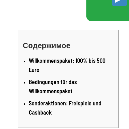
Содержимое
Willkommenspaket: 100% bis 500
Euro
Bedingungen für das
Willkommenspaket
Sonderaktionen: Freispiele und
Cashback