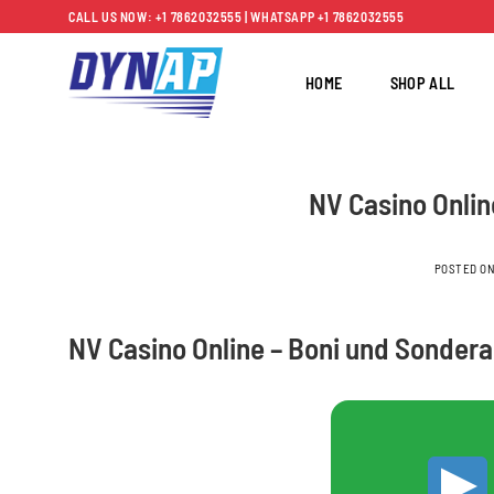
Skip
CALL US NOW: +1 7862032555 | WHATSAPP +1 7862032555
to
content
HOME
SHOP ALL
NV Casino Onlin
POSTED O
NV Casino Online – Boni und Sonder