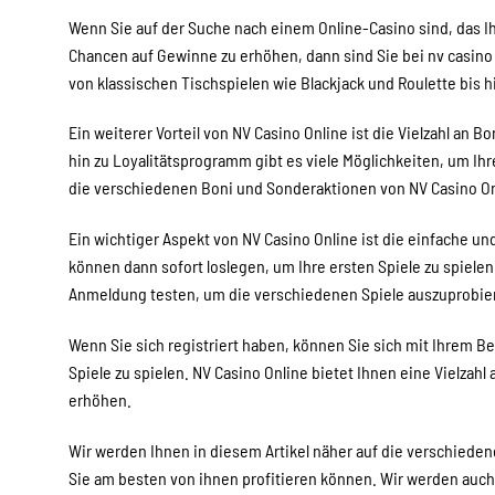
Wenn Sie auf der Suche nach einem Online-Casino sind, das Ihn
Chancen auf Gewinne zu erhöhen, dann sind Sie bei
nv casino
von klassischen Tischspielen wie Blackjack und Roulette bis 
Ein weiterer Vorteil von NV Casino Online ist die Vielzahl a
hin zu Loyalitätsprogramm gibt es viele Möglichkeiten, um Ihr
die verschiedenen Boni und Sonderaktionen von NV Casino O
Ein wichtiger Aspekt von NV Casino Online ist die einfache un
können dann sofort loslegen, um Ihre ersten Spiele zu spielen
Anmeldung testen, um die verschiedenen Spiele auszuprobie
Wenn Sie sich registriert haben, können Sie sich mit Ihrem 
Spiele zu spielen. NV Casino Online bietet Ihnen eine Vielzah
erhöhen.
Wir werden Ihnen in diesem Artikel näher auf die verschiede
Sie am besten von ihnen profitieren können. Wir werden auc