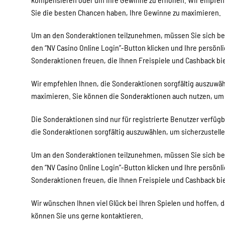
Sie die besten Chancen haben, Ihre Gewinne zu maximieren.
Um an den Sonderaktionen teilzunehmen, müssen Sie sich bei N
den “NV Casino Online Login”-Button klicken und Ihre persönl
Sonderaktionen freuen, die Ihnen Freispiele und Cashback bi
Wir empfehlen Ihnen, die Sonderaktionen sorgfältig auszuwäh
maximieren. Sie können die Sonderaktionen auch nutzen, um I
Die Sonderaktionen sind nur für registrierte Benutzer verfü
die Sonderaktionen sorgfältig auszuwählen, um sicherzustell
Um an den Sonderaktionen teilzunehmen, müssen Sie sich bei N
den “NV Casino Online Login”-Button klicken und Ihre persönl
Sonderaktionen freuen, die Ihnen Freispiele und Cashback bi
Wir wünschen Ihnen viel Glück bei Ihren Spielen und hoffen,
können Sie uns gerne kontaktieren.