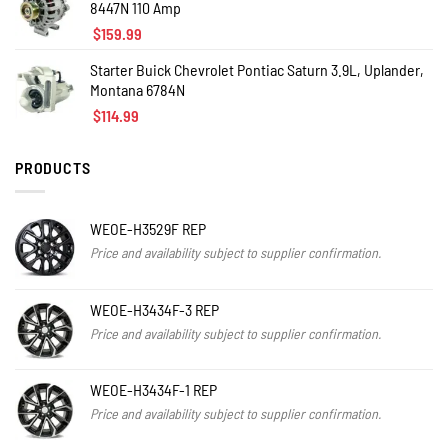
8447N 110 Amp
$
159.99
Starter Buick Chevrolet Pontiac Saturn 3.9L, Uplander,
Montana 6784N
$
114.99
PRODUCTS
WEOE-H3529F REP
Price and availability subject to supplier confirmation.
WEOE-H3434F-3 REP
Price and availability subject to supplier confirmation.
WEOE-H3434F-1 REP
Price and availability subject to supplier confirmation.