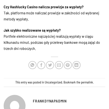
Czy Hashlucky Casino nalicza prowizje za wypłaty?
Tak, platforma może naliczać prowizje w zależności od wybranej
metody wypłaty.
Jak szybko realizowane są wypłaty?
Portfele elektroniczne najczęściej realizują wypłaty w ciągu
kilkunastu minut, podczas gdy przelewy bankowe mogą zająć do
trzech dni roboczych.
This entry was posted in
Uncategorized
. Bookmark the
permalink
.
FRANKDYNAPADMIN