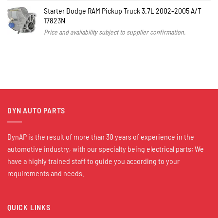
Starter Dodge RAM Pickup Truck 3.7L 2002-2005 A/T
17823N
Price and availability subject to supplier confirmation.
DYN AUTO PARTS
DynAP is the result of more than 30 years of experience in the
automotive industry, with our specialty being electrical parts; We
have a highly trained staff to guide you according to your
requirements and needs.
QUICK LINKS