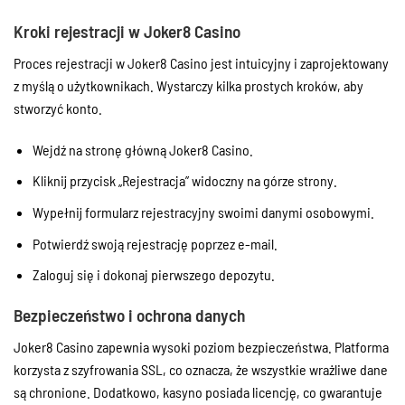
Kroki rejestracji w Joker8 Casino
Proces rejestracji w Joker8 Casino jest intuicyjny i zaprojektowany
z myślą o użytkownikach. Wystarczy kilka prostych kroków, aby
stworzyć konto.
Wejdź na stronę główną Joker8 Casino.
Kliknij przycisk „Rejestracja” widoczny na górze strony.
Wypełnij formularz rejestracyjny swoimi danymi osobowymi.
Potwierdź swoją rejestrację poprzez e-mail.
Zaloguj się i dokonaj pierwszego depozytu.
Bezpieczeństwo i ochrona danych
Joker8 Casino zapewnia wysoki poziom bezpieczeństwa. Platforma
korzysta z szyfrowania SSL, co oznacza, że wszystkie wrażliwe dane
są chronione. Dodatkowo, kasyno posiada licencję, co gwarantuje