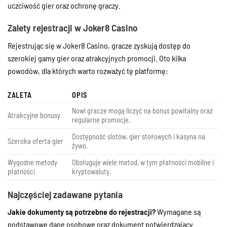
uczciwość gier oraz ochronę graczy.
Zalety rejestracji w Joker8 Casino
Rejestrując się w Joker8 Casino, gracze zyskują dostęp do
szerokiej gamy gier oraz atrakcyjnych promocji. Oto kilka
powodów, dla których warto rozważyć tę platformę:
ZALETA
OPIS
Nowi gracze mogą liczyć na bonus powitalny oraz
Atrakcyjne bonusy
regularne promocje.
Dostępność slotów, gier stołowych i kasyna na
Szeroka oferta gier
żywo.
Wygodne metody
Obsługuje wiele metod, w tym płatności mobilne i
płatności
kryptowaluty.
Najczęściej zadawane pytania
Jakie dokumenty są potrzebne do rejestracji?
Wymagane są
podstawowe dane osobowe oraz dokument potwierdzający