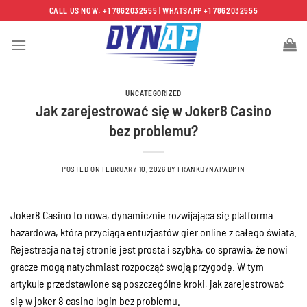
Skip
CALL US NOW: +1 7862032555 | WHATSAPP +1 7862032555
to
content
UNCATEGORIZED
Jak zarejestrować się w Joker8 Casino
bez problemu?
POSTED ON
FEBRUARY 10, 2026
BY
FRANKDYNAPADMIN
Joker8 Casino to nowa, dynamicznie rozwijająca się platforma
hazardowa, która przyciąga entuzjastów gier online z całego świata.
Rejestracja na tej stronie jest prosta i szybka, co sprawia, że nowi
gracze mogą natychmiast rozpocząć swoją przygodę. W tym
artykule przedstawione są poszczególne kroki, jak zarejestrować
się w
joker 8 casino login
bez problemu.