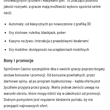
innowacyjnymi tytułami i klasykami gier. To znacząco podnosi
jakość rozrywki, a gracze mają możliwość wyboru spośród setek
opcji.
Automaty: od klasycznych po nowoczesne z grafiką 3D
Gry stołowe: ruletka, blackjack, poker
Kasyno na żywo: interakcja z prawdziwymi dealerami
Gry mobilne: dostępność na urządzeniach mobilnych
Bony i promocje
SpinGreen Casino szczególnie dba o swoich graczy poprzez bogaty
zestaw bonusów i promocji. Od bonusów powitalnych, przez
darmowe spiny, aż po program lojalnościowy – każda oferta jest
życzliwie przyjęta przez graczy. Warto jednak zwrócić uwagę na
warunki obrotu, które mogą różnić się w zależności od promocji.
Dobrym pomysłem jest regularne śledzenie portalu, by nie
przegapić najnowszych ofert.