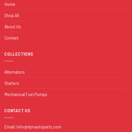
Home
Shop All
About Us
Contact
COLLECTIONS
Alternators
Starters
Mechanical Fuel Pumps
CONTACT US
Email:
Info@dynautoparts.com