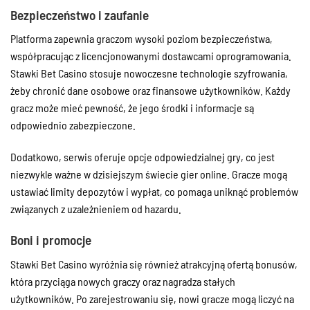
Bezpieczeństwo i zaufanie
Platforma zapewnia graczom wysoki poziom bezpieczeństwa,
współpracując z licencjonowanymi dostawcami oprogramowania.
Stawki Bet Casino stosuje nowoczesne technologie szyfrowania,
żeby chronić dane osobowe oraz finansowe użytkowników. Każdy
gracz może mieć pewność, że jego środki i informacje są
odpowiednio zabezpieczone.
Dodatkowo, serwis oferuje opcje odpowiedzialnej gry, co jest
niezwykle ważne w dzisiejszym świecie gier online. Gracze mogą
ustawiać limity depozytów i wypłat, co pomaga uniknąć problemów
związanych z uzależnieniem od hazardu.
Boni i promocje
Stawki Bet Casino wyróżnia się również atrakcyjną ofertą bonusów,
która przyciąga nowych graczy oraz nagradza stałych
użytkowników. Po zarejestrowaniu się, nowi gracze mogą liczyć na