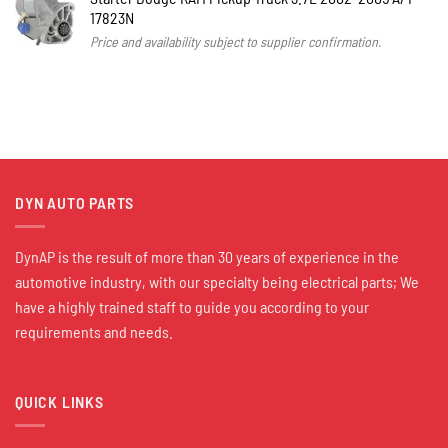
17823N
Price and availability subject to supplier confirmation.
DYN AUTO PARTS
DynAP is the result of more than 30 years of experience in the
automotive industry, with our specialty being electrical parts; We
have a highly trained staff to guide you according to your
requirements and needs.
QUICK LINKS