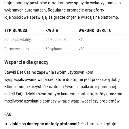
hojne bonusy powitalne oraz darmowe spiny do wykorzystania na
wybranych automatach. Regularne promocje oraz oferty
lojalnościowe sprawiają, że gracze chętnie wracają na platformę.
TYP BONUSU
KWOTA
WARUNKI OBROTU
Bonus powitalny
do 2000 PLN
x30
Darmowe spiny
50 spinów
x20
Wsparcie dla graczy
Stawki Bet Casino zapewnia swoim użytkownikom
wyspecjalizowane wsparcie, które dostępne jest przez całą dobę.
Klienci mogą korzystać z czatu na żywo, e-maila oraz pomocnej
sekcji FAQ. Dzięki różnorodnym kanałom kontaktu, każdy gracz ma
możliwość uzyskania pomocy w razie wątpliwości czy problemów.
FAQ
Jakie są dostępne metody płatności?
Platforma akceptuje