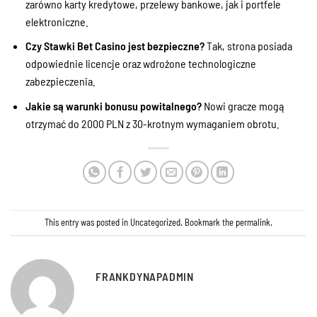
zarówno karty kredytowe, przelewy bankowe, jak i portfele
elektroniczne.
Czy Stawki Bet Casino jest bezpieczne?
Tak, strona posiada
odpowiednie licencje oraz wdrożone technologiczne
zabezpieczenia.
Jakie są warunki bonusu powitalnego?
Nowi gracze mogą
otrzymać do 2000 PLN z 30-krotnym wymaganiem obrotu.
This entry was posted in
Uncategorized
. Bookmark the
permalink
.
FRANKDYNAPADMIN