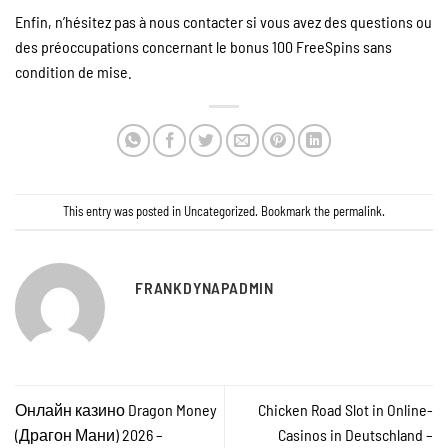
Enfin, n’hésitez pas à nous contacter si vous avez des questions ou
des préoccupations concernant le bonus 100 FreeSpins sans
condition de mise.
This entry was posted in
Uncategorized
. Bookmark the
permalink
.
FRANKDYNAPADMIN
Онлайн казино Dragon Money
Chicken Road Slot in Online-
(Драгон Мани) 2026 –
Casinos in Deutschland –