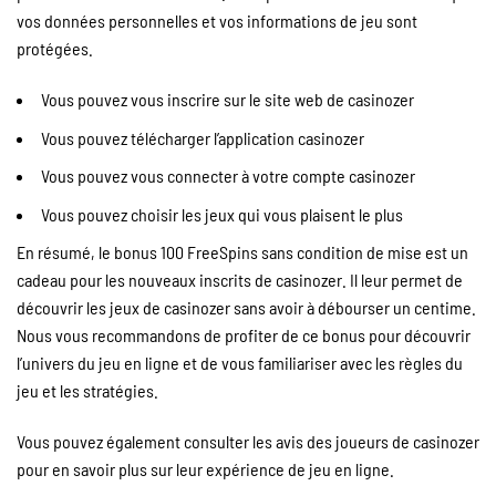
vos données personnelles et vos informations de jeu sont
protégées.
Vous pouvez vous inscrire sur le site web de casinozer
Vous pouvez télécharger l’application casinozer
Vous pouvez vous connecter à votre compte casinozer
Vous pouvez choisir les jeux qui vous plaisent le plus
En résumé, le bonus 100 FreeSpins sans condition de mise est un
cadeau pour les nouveaux inscrits de casinozer. Il leur permet de
découvrir les jeux de casinozer sans avoir à débourser un centime.
Nous vous recommandons de profiter de ce bonus pour découvrir
l’univers du jeu en ligne et de vous familiariser avec les règles du
jeu et les stratégies.
Vous pouvez également consulter les avis des joueurs de casinozer
pour en savoir plus sur leur expérience de jeu en ligne.