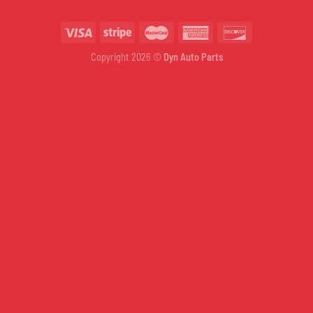
Copyright 2026 ©
Dyn Auto Parts