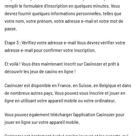
remplir le formulaire d’inscription en quelques minutes. Vous
devrez fournir quelques informations personnelles, telles que
votre nom, votre prénom, votre adresse e-mail et votre mot de
passe.
Étape 3 : Vérifiez votre adresse e-mail Vous devrez vérifier votre
adresse e-mail pour confirmer votre inscription.
Et voilà ! Vous êtes maintenant inscrit sur Casinozer et prêt à
découvrir les jeux de casino en ligne !
Casinozer est disponible en France, en Suisse, en Belgique et dans
de nombreux autres pays. Vous pouvez vous inscrire et jouer en
ligne en utilisant votre appareil mobile ou votre ordinateur.
Vous pouvez également télécharger l’application Casinozer pour
jouer en ligne sur votre appareil mobile.
Casinozer est également évalué par les joueurs et les experts, qui