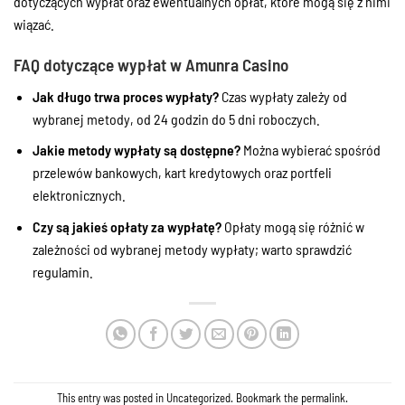
dotyczących wypłat oraz ewentualnych opłat, które mogą się z nimi
wiązać.
FAQ dotyczące wypłat w Amunra Casino
Jak długo trwa proces wypłaty?
Czas wypłaty zależy od
wybranej metody, od 24 godzin do 5 dni roboczych.
Jakie metody wypłaty są dostępne?
Można wybierać spośród
przelewów bankowych, kart kredytowych oraz portfeli
elektronicznych.
Czy są jakieś opłaty za wypłatę?
Opłaty mogą się różnić w
zależności od wybranej metody wypłaty; warto sprawdzić
regulamin.
This entry was posted in
Uncategorized
. Bookmark the
permalink
.