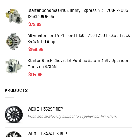
Starter Sonoma GMC Jimmy Express 4.3L 2004-2005
12581306 6495
$
79.99
Alternator Ford 4.2L Ford F150 F250 F350 Pickup Truck
8447N 110 Amp
$
159.99
Starter Buick Chevrolet Pontiac Saturn 3.9L, Uplander,
Montana 6784N
$
114.99
PRODUCTS
WEOE-H3529F REP
Price and availability subject to supplier confirmation.
WEOE-H3434F-3 REP