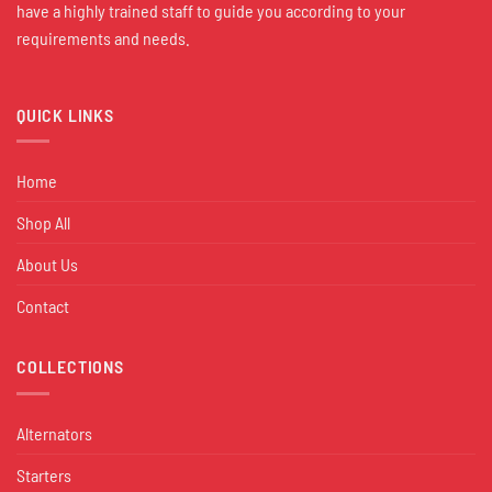
have a highly trained staff to guide you according to your
requirements and needs.
QUICK LINKS
Home
Shop All
About Us
Contact
COLLECTIONS
Alternators
Starters