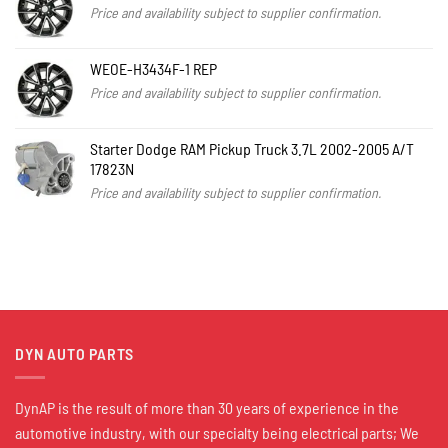
Price and availability subject to supplier confirmation.
WEOE-H3434F-1 REP
Price and availability subject to supplier confirmation.
Starter Dodge RAM Pickup Truck 3.7L 2002-2005 A/T
17823N
Price and availability subject to supplier confirmation.
DYN AUTO PARTS
DynAP is the result of more than 30 years of experience in the
automotive industry, with our specialty being electrical parts; We