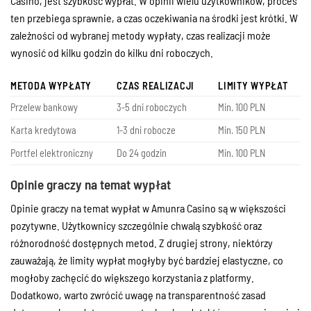
Casino, jest szybkość wypłat. W opinii wielu użytkowników, proces
ten przebiega sprawnie, a czas oczekiwania na środki jest krótki. W
zależności od wybranej metody wypłaty, czas realizacji może
wynosić od kilku godzin do kilku dni roboczych.
METODA WYPŁATY
CZAS REALIZACJI
LIMITY WYPŁAT
Przelew bankowy
3-5 dni roboczych
Min. 100 PLN
Karta kredytowa
1-3 dni robocze
Min. 150 PLN
Portfel elektroniczny
Do 24 godzin
Min. 100 PLN
Opinie graczy na temat wypłat
Opinie graczy na temat wypłat w Amunra Casino są w większości
pozytywne. Użytkownicy szczególnie chwalą szybkość oraz
różnorodność dostępnych metod. Z drugiej strony, niektórzy
zauważają, że limity wypłat mogłyby być bardziej elastyczne, co
mogłoby zachęcić do większego korzystania z platformy.
Dodatkowo, warto zwrócić uwagę na transparentność zasad